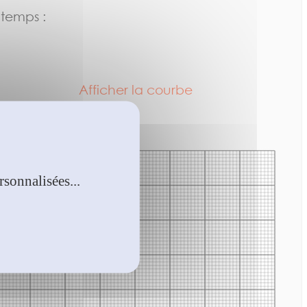
 temps :
Afficher la courbe
sonnalisées...