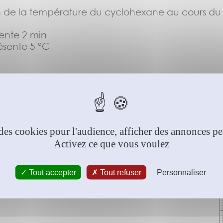
on de la température du cyclohexane au cours du
ente 2 min
sente 5 °C
clohexane ?
Réponse
des cookies pour l'audience, afficher des annonces per
Activez ce que vous voulez
clohexane lorsque la température est :
Tout accepter
Tout refuser
Personnaliser
?
Réponse