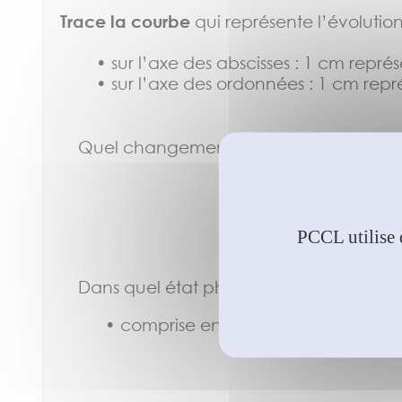
Trace la courbe
qui représente l’évoluti
• sur l’axe des abscisses : 1 cm représ
• sur l’axe des ordonnées : 1 cm repré
Quel changement d’état subit le cy
PCCL utilise 
Dans quel état physique se trouve le cy
• comprise entre 18 °C et 5,8 °C 