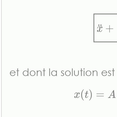
x
¨
et dont la s
x
(
t
)
=
A