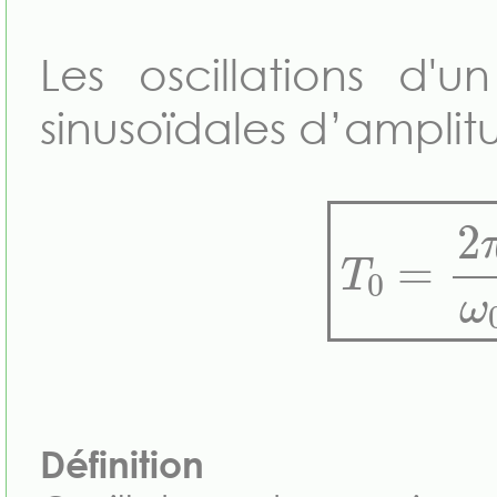
Les oscillations d'
sinusoïdales d’ampli
T
0
=
2
Définition