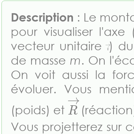
Description
: Le monta
pour visualiser l'axe
vecteur unitaire
) d
i
→
de masse
m
. On l'éc
On voit aussi la fo
évoluer. Vous ment
R
→
(poids) et
(réaction
Vous projetterez sur 