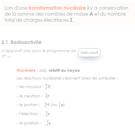
Lors d'une
transformation nucléaire
il y a conservation
de la somme des nombres de masse
A
et du nombre
total de charges électriques
Z
.
2.1. Radioactivité
N'apparaît pas dans le programme de
Vidéo on/off
e
2
→
Nucléaire
:
adj.
relatif au noyau
Les réactions nucléaires s'écrivent avec les symboles :
Z
A
X
- les noyaux :
0
1
n
- le neutron :
1
1
H
1
1
p
- le proton :
(ou
)
−
1
0
e
- l'électron :
+
1
0
e
- le positon :