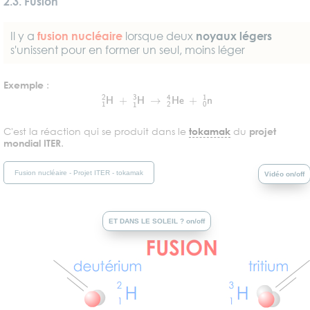
2.3. Fusion
Il y a
fusion nucléaire
lorsque deux
noyaux légers
s'unissent pour en former un seul, moins léger
Exemple
:
1
2
H
+
1
3
H
→
2
4
He
+
0
1
n
C'est la réaction qui se produit dans le
tokamak
du
projet
mondial ITER
.
Fusion nucléaire - Projet ITER - tokamak
Vidéo on/off
ET DANS LE SOLEIL ? on/off