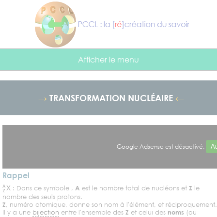
Panneau de gestion des cookies
Afficher le menu
→
TRANSFORMATION NUCLÉAIRE
←
Google Adsense est désactivé.
Au
Rappel
Z
A
X
: Dans ce symbole ,
A
est le nombre total de nucléons et
Z
le
nombre des seuls protons.
Z
, numéro atomique, donne son nom à l'élément, et réciproquement.
Il y a une
bijection
entre l'ensemble des
Z
et celui des
noms
(ou