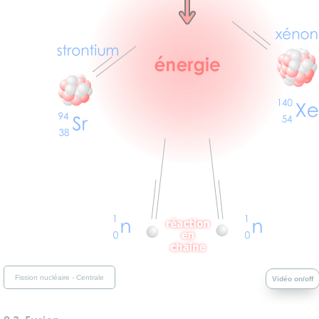
Fission nucléaire - Centrale
Vidéo on/off