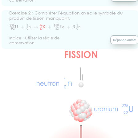
conservation.
Exercice 2
: Compléter l'équation avec le symbole du
produit de fission manquant.
92
235
U
+
0
1
n
→
Z
A
X
+
52
138
Te
+
3
0
1
n
Indice : Utiliser la règle de
Réponse on/off
conservation.