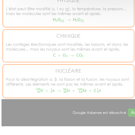
PHYSIQUE
L'état peut être modifié (s, l ou g), la température, la pression...
mais les molécules sont les mêmes avant et après.
H
2
O
(
s
)
→
H
2
O
(
l
)
CHIMIQUE
Les cortèges électroniques sont modifiés, les liaisons, et donc les
molécules... mais les noyaux sont les mêmes avant et après.
C
+
O
2
→
CO
2
NUCLÉAIRE
Pour la désintégration α, β, la fission et la fusion, les noyaux sont
différents. Les éléments ne sont pas les mêmes avant et après.
92
235
U
+
0
1
n
→
38
94
Sr
+
54
140
Xe
+
2
0
1
n
Google Adsense est désactivé.
Au