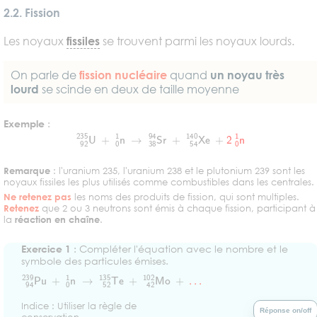
2.2. Fission
Les noyaux
fissiles
se trouvent parmi les noyaux lourds.
On parle de
fission nucléaire
quand
un noyau très
lourd
se scinde en deux de taille moyenne
Exemple
:
92
235
U
+
0
1
n
→
38
94
Sr
+
54
140
Xe
+
2
0
1
n
Remarque
: l'uranium 235, l'uranium 238 et le plutonium 239 sont les
noyaux fissiles les plus utilisés comme combustibles dans les centrales.
Ne retenez pas
les noms des produits de fission, qui sont multiples.
Retenez
que 2 ou 3 neutrons sont émis à chaque fission, participant à
la
réaction en chaîne
.
Exercice 1
: Compléter l'équation avec le nombre et le
symbole des particules émises.
94
239
Pu
+
0
1
n
→
52
135
Te
+
42
102
Mo
+
.
.
.
Indice : Utiliser la règle de
Réponse on/off