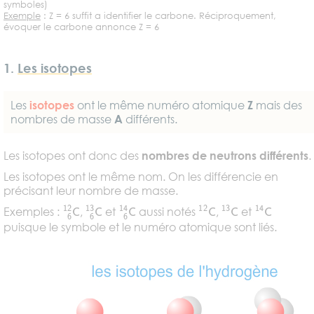
symboles)
Exemple
: Z = 6 suffit a identifier le carbone. Réciproquement,
évoquer le carbone annonce Z = 6
1.
Les isotopes
Les
isotopes
ont le même numéro atomique
Z
mais des
nombres de masse
A
différents.
Les isotopes ont donc des
nombres de neutrons différents
.
Les isotopes ont le même nom. On les différencie en
précisant leur nombre de masse.
6
12
C
6
13
C
6
14
C
12
C
13
C
14
C
Exemples :
,
et
aussi notés
,
et
puisque le symbole et le numéro atomique sont liés.