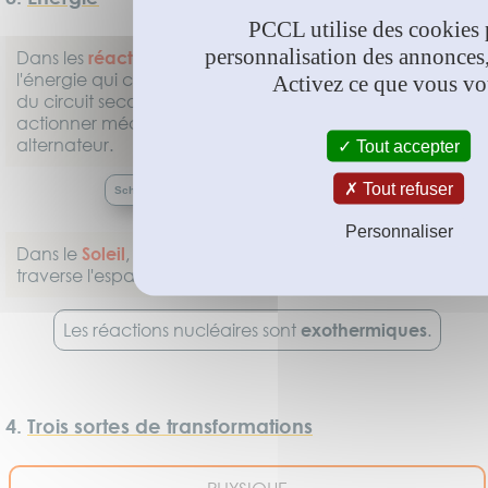
PCCL utilise des cookies 
personnalisation des annonces,
Dans les
réacteurs nucléaires
, les fissions libèrent de
l'énergie qui chauffe l'eau d'un circuit primaire. L'eau
Activez ce que vous vo
du circuit secondaire passe à l'état de vapeur pour
actionner mécaniquement une turbine, entraînant un
alternateur.
Tout accepter
Tout refuser
Schéma d'un réacteur - Transferts d'Énergie on/off
Personnaliser
Dans le
Soleil
, les fusions libèrent de l'énergie qui
traverse l'espace par rayonnement.
Les réactions nucléaires sont
exothermiques
.
4.
Trois sortes de transformations