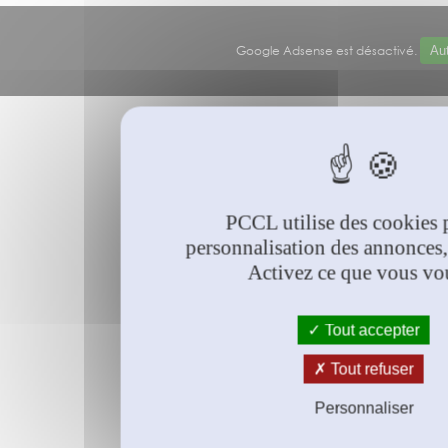
Google Adsense est désactivé.
Aut
© PCCL
2026
PCCL utilise des cookies 
personnalisation des annonces,
Activez ce que vous vo
Tout accepter
Tout refuser
Personnaliser