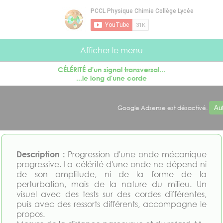
Panneau de gestion des cookies
Afficher le menu
CÉLÉRITÉ d'un signal transversal...
...le long d'une corde
Google Adsense est désactivé.
Aut
Description :
Progression d'une onde mécanique
progressive. La célérité d'une onde ne dépend ni
de son amplitude, ni de la forme de la
perturbation, mais de la nature du milieu. Un
visuel avec des tests sur des cordes différentes,
puis avec des ressorts différents, accompagne le
propos.