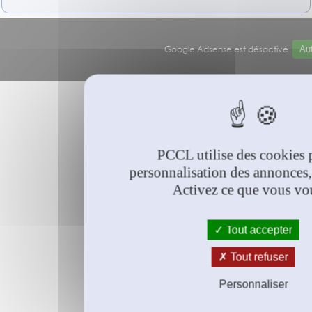
Google Adsense est désactivé.
Aut
© PCCL
2026
PCCL utilise des cookies 
personnalisation des annonces,
Activez ce que vous vo
Tout accepter
Tout refuser
Personnaliser