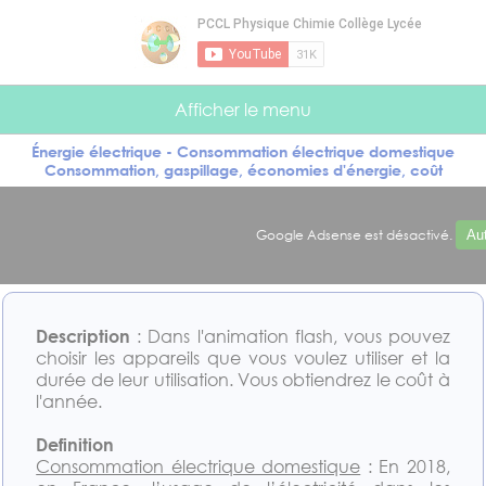
Panneau de gestion des cookies
Afficher le menu
Énergie électrique - Consommation électrique domestique
Consommation, gaspillage, économies d'énergie, coût
Google Adsense est désactivé.
Aut
Description
: Dans l'animation flash, vous pouvez
choisir les appareils que vous voulez utiliser et la
durée de leur utilisation. Vous obtiendrez le coût à
l'année.
Definition
Consommation électrique domestique
: En 2018,