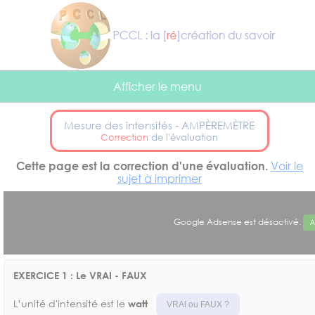
Panneau de gestion des cookies
Afficher le menu
Mesure des intensités - AMPÈREMÈTRE
Correction
de l'évaluation
Cette page est la correction d'une évaluation.
Voir le
sujet à imprimer
Google Adsense est désactivé.
A
EXERCICE 1 : Le VRAI - FAUX
L’unité d'intensité est le
watt
VRAI ou FAUX ?