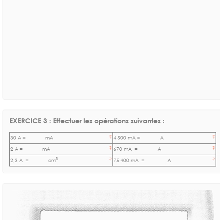
EXERCICE 3 : Effectuer les opérations suivantes :
?
?
30 A
=
mA
4
500
mA =
A
?
?
2
A =
mA
670 mA
=
A
3
?
?
2,3 A
=
cm
75
400 mA
=
A