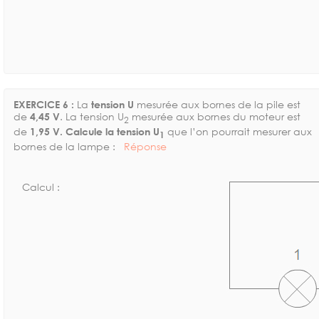
EXERCICE 6 :
La
tension U
mesurée aux bornes de la pile est
de
4,45 V
. La tension U
mesurée aux bornes du moteur est
2
de
1,95 V. Calcule la tension U
que l’on pourrait mesurer aux
1
bornes de la lampe :
Réponse
Calcul :