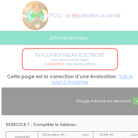
Panneau de gestion des cookies
Afficher le menu
ÉVALUATION-BILAN ÉLECTRICITÉ
(sans puissance-énergie)
Correction
de l'évaluation
Cette page est la correction d'une évaluation.
Voir le
sujet à imprimer
Google Adsense est désactivé.
A
EXERCICE 1 : Complète le tableau :
Grandeur et... ...son
Unité et... ...son
Appareil