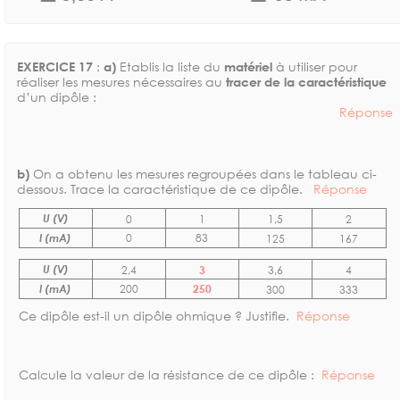
EXERCICE 17
:
a)
Etablis la liste du
matériel
à utiliser pour
réaliser les mesures nécessaires au
tracer de la caractéristique
d’un dipôle :
Réponse
b)
On a obtenu les mesures regroupées dans le tableau ci-
dessous. Trace la caractéristique de ce dipôle.
Réponse
U (V)
0
1
1,5
2
I (mA)
0
83
125
167
U (V)
2,4
3
3,6
4
I (mA)
200
250
300
333
Ce dipôle est-il un dipôle ohmique ? Justifie.
Réponse
Calcule la valeur de la résistance de ce dipôle :
Réponse