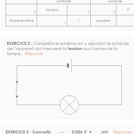
symbole
symbole
V
tension
?
?
?
Ampèremètre
I
ampère
?
EXERCICE 2 :
Complète le schéma en y ajoutant le symbole
de l’appareil qui mesurera la
tension
aux bornes de la
lampe.
Réponse
EXERCICE 3 : Convertis → 0,026 V =
mV
Réponse