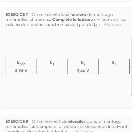
EXERCICE 7 :
On a mesuré deux
tensions
du montage
schématisé ci-dessous.
Complète le tableau
en inscrivant les
valeurs des tensions aux bornes de
L
et de
L
:
Réponse
1
3
U
U
U
U
pile
1
2
3
4,94 V
2,46 V
EXERCICE 8 :
On a mesuré trois
intensités
dans le montage
schématisé ici. Complète le tableau ci-dessous en inscrivant
les valeurs des intensités
I
et
I
: :
Réponse