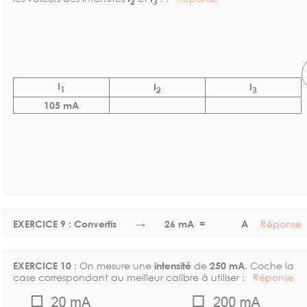
2
3
I
I
I
1
2
3
105 mA
EXERCICE 9 : Convertis → 26 mA =
A
Réponse
EXERCICE 10
: On mesure une
intensité
de
250 mA
. Coche la
case correspondant au meilleur calibre à utiliser :
Réponse