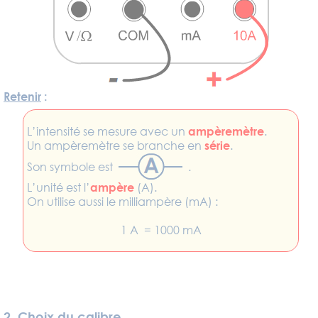
Retenir
:
L’intensité se mesure avec un
ampèremètre
.
Un ampèremètre se branche en
série
.
Son symbole est
.
L’unité est l’
ampère
(A).
On utilise aussi le milliampère (mA) :
1 A = 1000 mA
2.
Choix du calibre