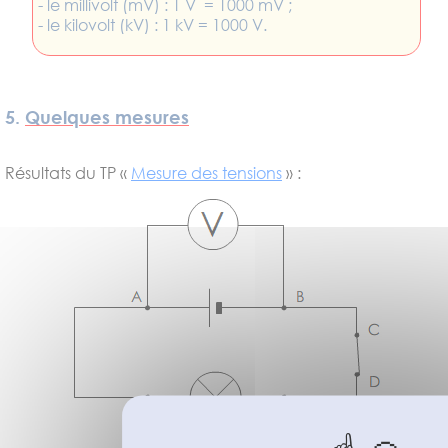
- le millivolt (mV) : 1 V = 1000 mV ;
- le kilovolt (kV) : 1 kV = 1000 V.
5.
Quelques mesures
Résultats du TP «
Mesure des tensions
» :
U
U
U
U