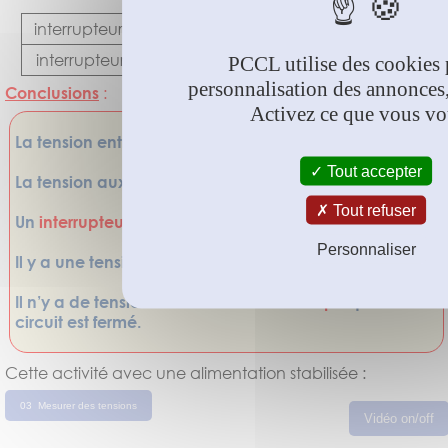
AB
BC
CD
EF
interrupteur ouvert
4,23 V
0 V
4,23 V
0 V
interrupteur fermé
3,96 V
0 V
0 V
3,96 V
PCCL utilise des cookies 
personnalisation des annonces,
Conclusions
:
Activez ce que vous vo
La tension entre les bornes d’un
fil
est toujours nulle.
Tout accepter
La tension aux bornes d’une
pile
n’est jamais nulle.
Tout refuser
Un
interrupteur fermé
se comporte comme un fil.
Personnaliser
Il y a une tension aux bornes d’un
interrupteur ouvert
.
Il n’y a de tension aux bornes d’une
lampe
que si le
circuit est fermé.
Cette activité avec une alimentation stabilisée :
03 Mesurer des tensions
Vidéo on/off