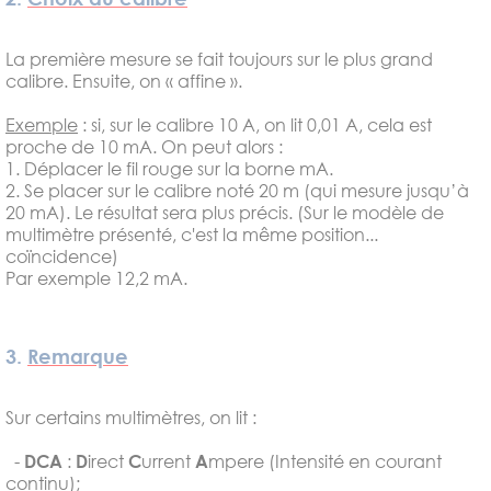
La première mesure se fait toujours sur le plus grand
calibre. Ensuite, on « affine ».
Exemple
: si, sur le calibre 10 A, on lit 0,01 A, cela est
proche de 10 mA. On peut alors :
1. Déplacer le fil rouge sur la borne mA.
2. Se placer sur le calibre noté 20 m (qui mesure jusqu’à
20 mA). Le résultat sera plus précis. (Sur le modèle de
multimètre présenté, c'est la même position...
coïncidence)
Par exemple 12,2 mA.
3.
Remarque
Sur certains multimètres, on lit :
-
DCA
:
D
irect
C
urrent
A
mpere (Intensité en courant
continu);