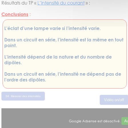
Résultats du TP «
L’intensité du courant
» :
Conclusions
:
L’éclat d’une lampe varie si l’intensité varie.
Dans un circuit en série, l’intensité est la même en tout
point.
L’intensité dépend de la nature et du nombre de
dipôles.
Dans un circuit en série, l’intensité ne dépend pas de
l’ordre des dipôles.
04 Mesurer des intensités
Vidéo on/off
Google Adsense est désactivé.
Au