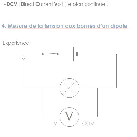
-
DCV
:
D
irect
C
urrent
V
olt (Tension continue).
4.
Mesure de la tension aux bornes d’un dipôle
Expérience
: