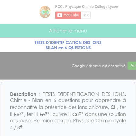
Panneau de gestion des cookies
Afficher le menu
TESTS D'IDENTIFICATION DES IONS
BILAN en 6 QUESTIONS
Google Adsense est désactivé.
Aut
Description
: TESTS D'IDENTIFICATION DES IONS.
Chimie - Bilan en 6 questions pour apprendre à
-
reconnaître la présence des ions chlorure,
Cl
, fer
2+
3+
2+
II
Fe
, fer III
Fe
, cuivre II
Cu
dans une solution
aqueuse. Exercice corrigé. Physique-Chimie cycle
e
4 / 3